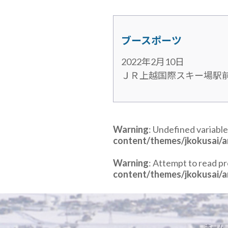
ブースポーツ
2022年2月10日
ＪＲ上越国際スキー場駅
Warning
: Undefined variable
content/themes/jkokusai/a
Warning
: Attempt to read p
content/themes/jkokusai/a
ホーム