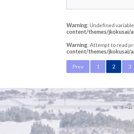
Warning
: Undefined variable
content/themes/jkokusai/a
Warning
: Attempt to read p
content/themes/jkokusai/a
Prev
1
2
3
ホーム