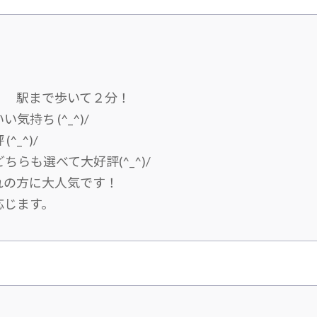
！ 駅まで歩いて２分！
持ち (^_^)/
_^)/
らも選べて大好評(^_^)/
れの方に大人気です！
応じます。