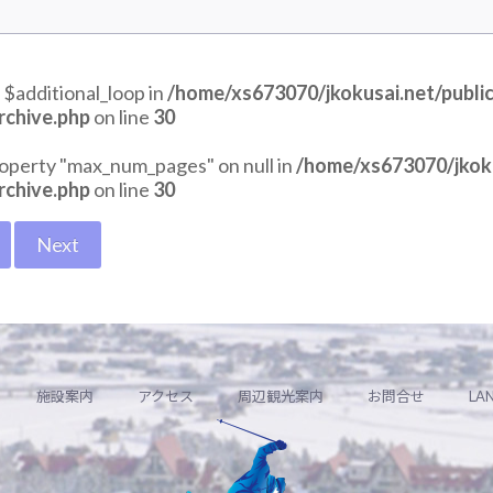
 $additional_loop in
/home/xs673070/jkokusai.net/publi
rchive.php
on line
30
roperty "max_num_pages" on null in
/home/xs673070/jkoku
rchive.php
on line
30
Next
施設案内
アクセス
周辺観光案内
お問合せ
LA