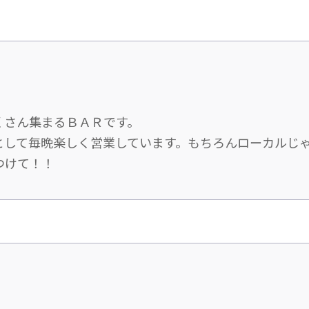
くさん集まるＢＡＲです。
として毎晩楽しく営業しています。もちろんローカルじ
つけて！！